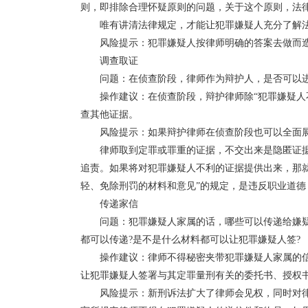
则，即排除合理怀疑原则的问题，关于这个原则，法律
唯有讲清法律规定，才能让犯罪嫌疑人充分了解
风险提示：犯罪嫌疑人按律师明确的答案去做而
调查取证
问题：在侦查阶段，律师作为辩护人，是否可以进
操作建议：在侦查阶段，辩护律师除“犯罪嫌疑人
查其他证据。
风险提示：如果辩护律师在侦查阶段也可以全面
律师取到定罪或罪重的证据，不交出来是隐匿证据
追责。如果将对犯罪嫌疑人不利的证据提供出来，那
轻、免除刑罚的材料和意见”的规定，是违反职业道德
传递家信
问题：犯罪嫌疑人家属的话，哪些可以传递给嫌疑
都可以传递?是不是什么材料都可以让犯罪嫌疑人签?
操作建议：律师不得秘密夹带犯罪嫌疑人家属的信
让犯罪嫌疑人签署与其定罪量刑有关的委托书、授权
风险提示：新刑诉法扩大了律师会见权，同时对