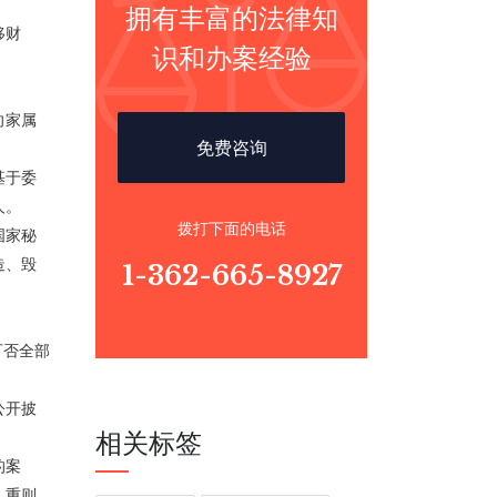
拥有丰富的法律知
移财
识和办案经验
向家属
免费咨询
基于委
人。
拨打下面的电话
国家秘
造、毁
1-362-665-8927
可否全部
公开披
相关标签
。
的案
，重则