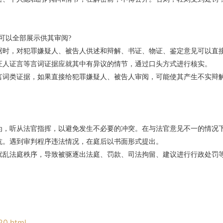
可以全部展示供其审阅?
据时，对犯罪嫌疑人、被告人供述和辩解、书证、物证、鉴定意见可以直
证人证言等言词证据应就其中有异议的情节，通过口头方式进行核实。
言词类证据，如果直接给犯罪嫌疑人、被告人审阅，可能使其产生不实辩
为，听从法官指挥，以避免发生不必要的冲突。在与法官意见不一的情况
抗。遇到审判程序违法情况，在庭后以书面形式提出。
扰乱法庭秩序，导致被驱逐出法庭、罚款、司法拘留、建议进行行政处罚
20.html