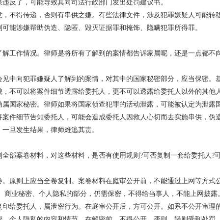
果违反了，可能导致其向司法行政部门发出处罚建议书。
意，不得传递，否则有串供之嫌。有些法律文件，涉及犯罪嫌疑人可能转
则可能涉嫌帮助伪造、隐匿、毁灭证据罪和掩饰、隐瞒犯罪所得罪。
了解工作情况。律师是将所有了解到的案情都告诉家属呢，还是一点都不
会见中向犯罪嫌疑人了解到的案情，对其中的国家秘密部分，应当保密。
貌，不可以将案件细节透露给委托人，更不可以透露给委托人以外的其他
动属国家秘密。律师如果将国家侦查犯罪的活动泄露，可能被认定为泄露
将案件细节告知委托人，可能会造成委托人因救人心切而去实施串供，伪
。一旦发生结果，律师难逃其责。
全部案卷材料，对这些材料，是否有使用规则?可否复制一套给委托人?
卷。原则上应当全卷复制。案卷材料在庭审公开前，不能通过上网等方式
密、商业秘密、个人隐私的部分，仍需保密，不得给当事人，不能上网披露
复印给委托人，属泄密行为。在庭审公开后，方可公开。如系不公开审理
密、个人隐私的内容和情节，在解密前，不得公开。否则，轻则受到处罚