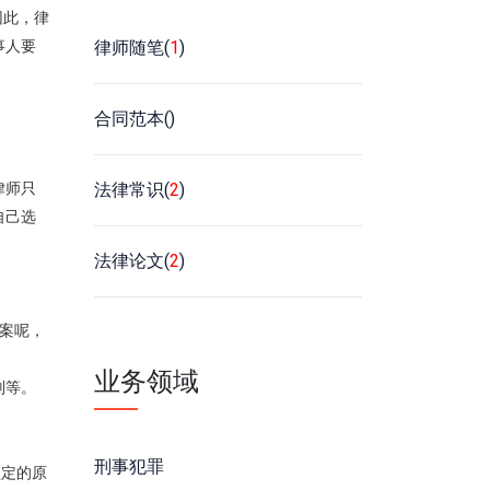
因此，律
律师随笔(
1
)
事人要
合同范本(
)
法律常识(
2
)
律师只
自己选
法律论文(
2
)
答案呢，
业务领域
则等。
刑事犯罪
认定的原