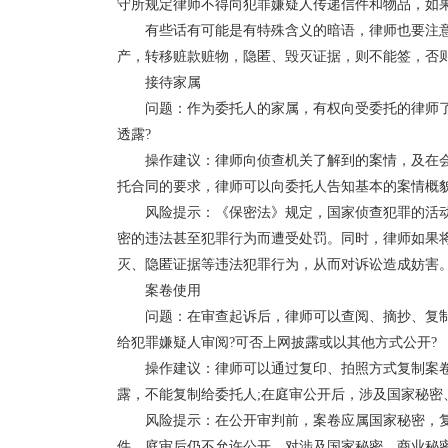
守所规定律师不得向犯罪嫌疑人传递信件和物品，如
有些话有可能是有特殊含义的暗语，律师也要注
产，转移赃款赃物，隐匿、毁灭证据，则不能签，否
接待家属
问题：作为委托人的家属，有权向受委托的律师
透露?
操作建议：律师向侦查机关了解到的案情，及在
托合同的要求，律师可以向委托人告知基本的案情概
风险提示：《保密法》规定，国家侦查犯罪的活
密的违法甚至犯罪行为而遭受处罚。同时，律师如果
灭、隐匿证据等违法犯罪行为，从而对诉讼造成妨害
案卷使用
问题：在审查起诉后，律师可以查阅、摘抄、复制
给犯罪嫌疑人审阅?可否上网披露或以其他方式公开?
操作建议：律师可以通过复印、拍照方式复制案
露，不能复制给委托人;在庭审公开后，涉及国家秘
风险提示：在公开审判前，案卷应属国家秘密，
件，庭审后仍不允许公开。对涉及国家秘密、商业秘