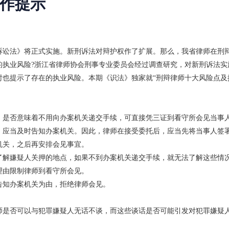
作提示
刑事诉讼法》将正式实施。新刑诉法对辩护权作了扩展。那么，我省律师在刑
的执业风险?浙江省律师协会刑事专业委员会经过调查研究，对新刑诉法实
时也提示了存在的执业风险。本期《识法》独家就“刑辩律师十大风险点及
，是否意味着不用向办案机关递交手续，可直接凭三证到看守所会见当事人
，应当及时告知办案机关。因此，律师在接受委托后，应当先将当事人签
机关，之后再安排会见事宜。
了解嫌疑人关押的地点，如果不到办案机关递交手续，就无法了解这些情
理由限制律师到看守所会见。
告知办案机关为由，拒绝律师会见。
师是否可以与犯罪嫌疑人无话不谈，而这些谈话是否可能引发对犯罪嫌疑