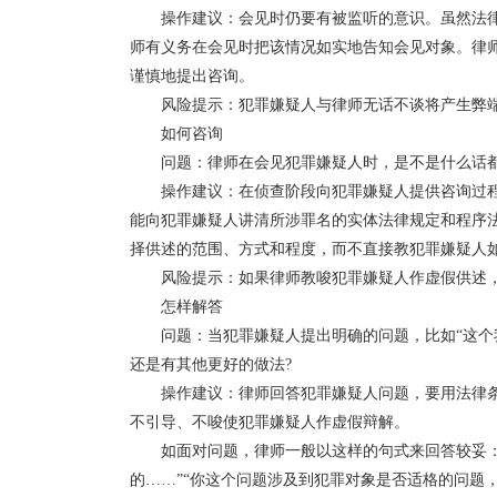
操作建议：会见时仍要有被监听的意识。虽然法律
师有义务在会见时把该情况如实地告知会见对象。律
谨慎地提出咨询。
风险提示：犯罪嫌疑人与律师无话不谈将产生弊
如何咨询
问题：律师在会见犯罪嫌疑人时，是不是什么话
操作建议：在侦查阶段向犯罪嫌疑人提供咨询过
能向犯罪嫌疑人讲清所涉罪名的实体法律规定和程序
择供述的范围、方式和程度，而不直接教犯罪嫌疑人
风险提示：如果律师教唆犯罪嫌疑人作虚假供述
怎样解答
问题：当犯罪嫌疑人提出明确的问题，比如“这个
还是有其他更好的做法?
操作建议：律师回答犯罪嫌疑人问题，要用法律
不引导、不唆使犯罪嫌疑人作虚假辩解。
如面对问题，律师一般以这样的句式来回答较妥
的……”“你这个问题涉及到犯罪对象是否适格的问题