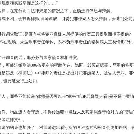
规定和实践掌握是这样的……”
法律，在充分明白法律规定的情况之下，正确进行供述与辩解。
造成不利，会投诉律师;律师教唆、引诱犯罪嫌疑人怎么辩解，会遭到处罚
行调查取证?是否有权将犯罪嫌疑人所提供的作案工具提取而拒不提供?
不在现场、未达刑事责任年龄、系不负刑事责任的精神病人三类情形”外
展开调查的话，那势必与国家侦查权相冲突。
，可能涉嫌刑法306条规定的帮助伪造、隐匿、毁灭证据罪，严重的将受
就是违反《律师法》中“律师的责任是提出对犯罪嫌疑人、被告人无罪、罪
，也要遭受行业处罚。
人，哪些不能传递?律师是否可以带“家书”给犯罪嫌疑人看?是不是与案
件、物品进入看守所，不得传递犯罪嫌疑人及其家属要带给对方的“暗语
书等法律文件。
律师的约束也加强了，对律师进出看守所的各种监控和检查会更加严格。