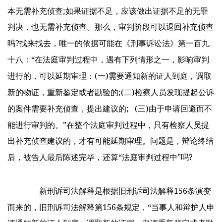
;
本无需补充侦查
如果证据不足，应该做出证据不足的无罪
判决，也无需补充侦查。那么，审判阶段可以退回补充侦查
?
吗
找来找去，唯一的依据可能在《刑事诉讼法》第一百九
“
十八：
在法庭审判过程中，遇有下列情形之一，影响审判
(
)
进行的，可以延期审理：
一
需要通知新的证人到庭，调取
;(
)
新的物证，重新鉴定或者勘验的
二
检察人员发现提起公诉
; (
)
的案件需要补充侦查，提出建议的
三
由于申请回避而不
”
能进行审判的。
在整个法庭审判过程中，只有检察人员提
出补充侦查建议的，才有可能延期审理。问题是，辩论终结
“
”
?
后，被告人最后陈述完毕，还算
法庭审判过程中
吗
156
新刑诉司法解释是根据旧刑诉司法解释
条演变
156
“
而来的，旧刑诉司法解释第
条规定，
当事人和辩护人申