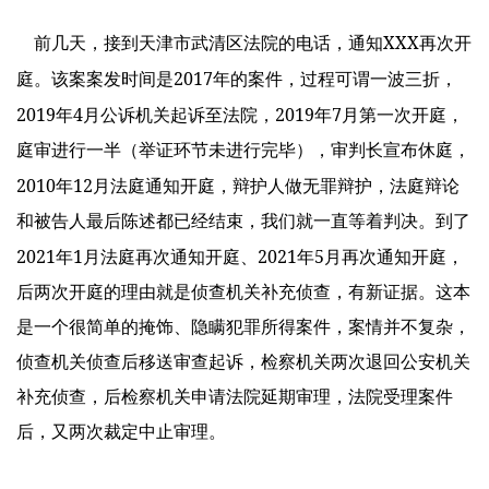
XXX
前几天，接到天津市武清区法院的电话，通知
再次开
2017
庭。该案案发时间是
年的案件，过程可谓一波三折，
2019
4
2019
7
年
月公诉机关起诉至法院，
年
月第一次开庭，
庭审进行一半（举证环节未进行完毕），审判长宣布休庭，
2010
12
年
月法庭通知开庭，辩护人做无罪辩护，法庭辩论
和被告人最后陈述都已经结束，我们就一直等着判决。到了
2021
1
2021
5
年
月法庭再次通知开庭、
年
月再次通知开庭，
后两次开庭的理由就是侦查机关补充侦查，有新证据。这本
是一个很简单的掩饰、隐瞒犯罪所得案件，案情并不复杂，
侦查机关侦查后移送审查起诉，检察机关两次退回公安机关
补充侦查，后检察机关申请法院延期审理，法院受理案件
后，又两次裁定中止审理。