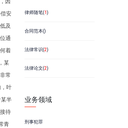
，因
律师随笔(
1
)
补偿安
低及
合同范本(
)
位通
法律常识(
2
)
何着
，某
法律论文(
2
)
非常
旬，叶
业务领域
叶某半
接待
刑事犯罪
常青