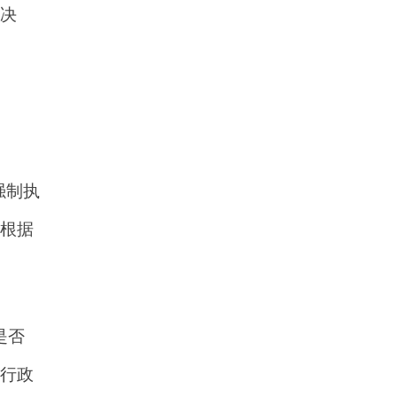
决
强制执
根据
是否
行政