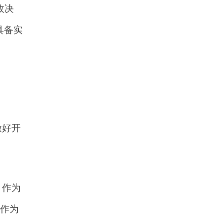
政决
具备实
做好开
》作为
作为