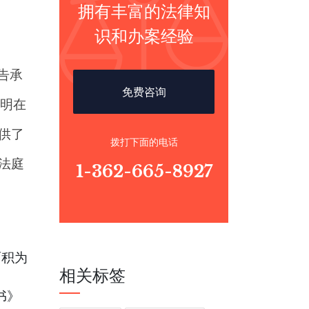
拥有丰富的法律知
。
识和办案经验
告承
免费咨询
明在
提供了
拨打下面的电话
向法庭
1-362-665-8927
面积为
相关标签
书》